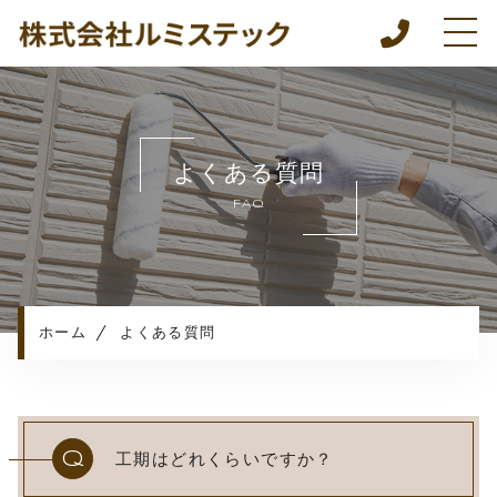
ホーム
当社について
よくある質問
建物漏水メンテぱっく
FAQ
メニュー
施工実績
ご依頼の流れ
よくある質問
ホーム
よくある質問
お知らせ
コンテンツ
職人・協力会社募集
Q
工期はどれくらいですか？
プライバシーポリシー